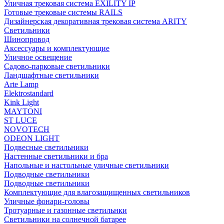
Уличная трековая система EXILITY IP
Готовые трековые системы RAILS
Дизайнерская декоративная трековая система ARITY
Светильники
Шинопровод
Аксессуары и комплектующие
Уличное освещение
Садово-парковые светильники
Ландшафтные светильники
Arte Lamp
Elektrostandard
Kink Light
MAYTONI
ST LUCE
NOVOTECH
ODEON LIGHT
Подвесные светильники
Настенные светильники и бра
Напольные и настольные уличные светильники
Подводные светильники
Подводные светильники
Комплектующие для влагозащищенных светильников
Уличные фонари-головы
Тротуарные и газонные светильнки
Светильники на солнечной батарее