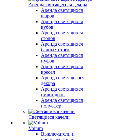
Аренда светящегося декора
Аренда светящихся
шаров
Аренда светящихся
кубов
Аренда светящихся
столов
Аренда светящихся
барных стоек
Аренда светящихся
пуфов
Аренда светящихся
кресел
Аренда светящегося
декора
Аренда светящихся
цилиндров
Аренда светящихся
полусфер
Светящиеся качели
Voltum
Выключатели и
переключатели