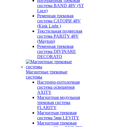
Интерьерная трековая
система BAND 48V (ST
Luce)
Ременная трековая
система САТОРИ 48V
(Kink Light )
Текстильная подвесная
система PARITY 48V
(Maytoni)
Ременная трековая
система DIVINARE
DECORATO
Магнитные трековые
системы
Настенно-потолочная
система освещения
AXITY
Магнитная модульная
трековая система
FLARITY
Магнитная трековая
система 5мм LEVITY
Магнитная трековая