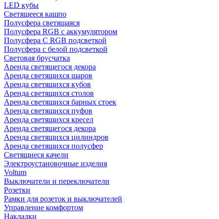
LED кубы
Светящееся кашпо
Полусфера светящаяся
Полусфера RGB с аккумулятором
Полусфера С RGB подсветкой
Полусфера с белой подсветкой
Световая брусчатка
Аренда светящегося декора
Аренда светящихся шаров
Аренда светящихся кубов
Аренда светящихся столов
Аренда светящихся барных стоек
Аренда светящихся пуфов
Аренда светящихся кресел
Аренда светящегося декора
Аренда светящихся цилиндров
Аренда светящихся полусфер
Светящиеся качели
Электроустановочные изделия
Voltum
Выключатели и переключатели
Розетки
Рамки для розеток и выключателей
Управление комфортом
Накладки