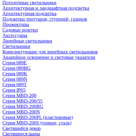
Потолочные светильники
Архитектурная и ландшафтная подсветка
Архитектурная подсветка
Подсветки тротуаров, ступеней, газонов
Прожекторы
Садовые розетки
Аксессуары
Линейные светильники
Светильники
Комплектующие для линейных светильников
Аварийное освещение и световые указатели
Серия 089E
Серия 089BG
Серия 089K
Серия 089N
Серия 089T
Серия IP65
Серия MBD-200
Серия MBD-200/55
Серия MBD-200BG
Серия MBD-200N
Серия MBD-200PL (пластиковые)
Серия MBD-200S (тонкие, сталь)
Светящийся декор
Светящиеся шары