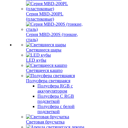
Серия MBD-200PL
(пластиковые)
Серия MBD-200S (тонкие,
сталь)
Светящиеся шары
LED кубы
Светящееся кашпо
Полусфера светящаяся
Полусфера RGB с
аккумулятором
Полусфера С RGB
подсветкой
Полусфера с белой
подсветкой
Световая брусчатка