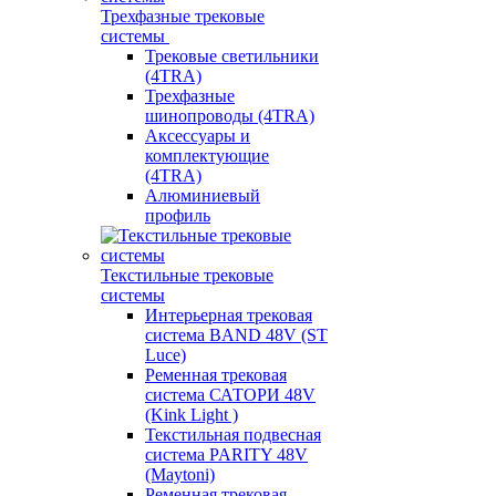
Трехфазные трековые
системы
Трековые светильники
(4TRA)
Трехфазные
шинопроводы (4TRA)
Аксессуары и
комплектующие
(4TRA)
Алюминиевый
профиль
Текстильные трековые
системы
Интерьерная трековая
система BAND 48V (ST
Luce)
Ременная трековая
система САТОРИ 48V
(Kink Light )
Текстильная подвесная
система PARITY 48V
(Maytoni)
Ременная трековая