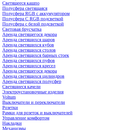
Светящееся кашпо
Полусфера светящаяся
Полусфера RGB с аккумулятором
Полусфера С RGB подсветкой
Полусфера с белой подсветкой
Световая брусчатка
Аренда светящегося декора
Аренда светящихся шаров
Аренда светящихся кубов
Аренда светящихся столов
Аренда светящихся барных стоек
Аренда светящихся пуфов
Аренда светящихся кресел
Аренда светящегося декора
Аренда светящихся цилиндров
Аренда светящихся полусфер
Светящиеся качели
Электроустановочные изделия
Voltum
Выключатели и переключатели
Розетки
Рамки для розеток и выключателей
Управление комфортом
Накладки
Механизмы