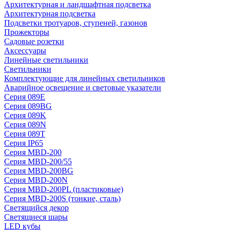
Архитектурная и ландшафтная подсветка
Архитектурная подсветка
Подсветки тротуаров, ступеней, газонов
Прожекторы
Садовые розетки
Аксессуары
Линейные светильники
Светильники
Комплектующие для линейных светильников
Аварийное освещение и световые указатели
Серия 089E
Серия 089BG
Серия 089K
Серия 089N
Серия 089T
Серия IP65
Серия MBD-200
Серия MBD-200/55
Серия MBD-200BG
Серия MBD-200N
Серия MBD-200PL (пластиковые)
Серия MBD-200S (тонкие, сталь)
Светящийся декор
Светящиеся шары
LED кубы