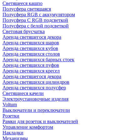
Светящееся кашпо
Полусфера светящаяся
Полусфера RGB с аккумулятором
Полусфера С RGB подсветкой
Полусфера с белой подсветкой
Световая брусчатка
Аренда светящегося декора
Аренда светящихся шаров
Аренда светящихся кубов
Аренда светящихся столов
Аренда светящихся барных стоек
Аренда светящихся пуфов
Аренда светящихся кресел
Аренда светящегося декора
Аренда светящихся цилиндров
Аренда светящихся полусфер
Светящиеся качели
Электроустановочные изделия
Voltum
Выключатели и переключатели
Розетки
Рамки для розеток и выключателей
Управление комфортом
Накладки
Механизмы