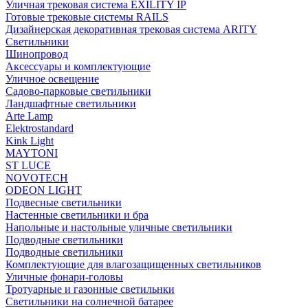
Уличная трековая система EXILITY IP
Готовые трековые системы RAILS
Дизайнерская декоративная трековая система ARITY
Светильники
Шинопровод
Аксессуары и комплектующие
Уличное освещение
Садово-парковые светильники
Ландшафтные светильники
Arte Lamp
Elektrostandard
Kink Light
MAYTONI
ST LUCE
NOVOTECH
ODEON LIGHT
Подвесные светильники
Настенные светильники и бра
Напольные и настольные уличные светильники
Подводные светильники
Подводные светильники
Комплектующие для влагозащищенных светильников
Уличные фонари-головы
Тротуарные и газонные светильнки
Светильники на солнечной батарее