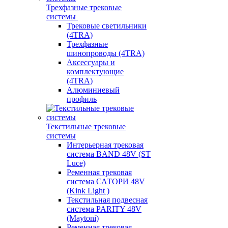
Трехфазные трековые
системы
Трековые светильники
(4TRA)
Трехфазные
шинопроводы (4TRA)
Аксессуары и
комплектующие
(4TRA)
Алюминиевый
профиль
Текстильные трековые
системы
Интерьерная трековая
система BAND 48V (ST
Luce)
Ременная трековая
система САТОРИ 48V
(Kink Light )
Текстильная подвесная
система PARITY 48V
(Maytoni)
Ременная трековая