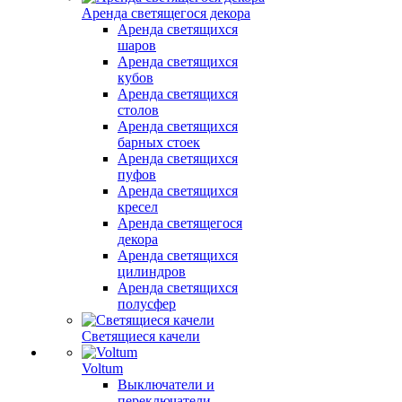
Аренда светящегося декора
Аренда светящихся
шаров
Аренда светящихся
кубов
Аренда светящихся
столов
Аренда светящихся
барных стоек
Аренда светящихся
пуфов
Аренда светящихся
кресел
Аренда светящегося
декора
Аренда светящихся
цилиндров
Аренда светящихся
полусфер
Светящиеся качели
Voltum
Выключатели и
переключатели