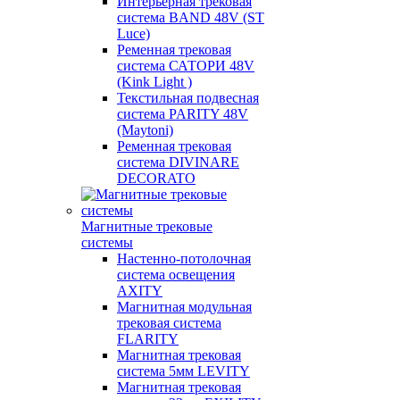
Интерьерная трековая
система BAND 48V (ST
Luce)
Ременная трековая
система САТОРИ 48V
(Kink Light )
Текстильная подвесная
система PARITY 48V
(Maytoni)
Ременная трековая
система DIVINARE
DECORATO
Магнитные трековые
системы
Настенно-потолочная
система освещения
AXITY
Магнитная модульная
трековая система
FLARITY
Магнитная трековая
система 5мм LEVITY
Магнитная трековая