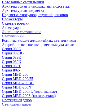
Потолочные светильники
Архитектурная и ландшафтная подсветка
Архитектурная подсветка
Подсветки тротуаров, ступеней, газонов
Прожекторы
Садовые розетки
Аксессуары
Линейные светильники
Светильники
Комплектующие для линейных светильников
Аварийное освещение и световые указатели
Серия 089E
Серия 089BG
Серия 089K
Серия 089N
Серия 089T
Серия IP65
Серия MBD-200
Серия MBD-200/55
Серия MBD-200BG
Серия MBD-200N
Серия MBD-200PL (пластиковые)
Серия MBD-200S (тонкие, сталь)
Светящийся декор
Светящиеся шары