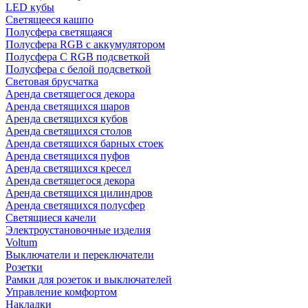
LED кубы
Светящееся кашпо
Полусфера светящаяся
Полусфера RGB с аккумулятором
Полусфера С RGB подсветкой
Полусфера с белой подсветкой
Световая брусчатка
Аренда светящегося декора
Аренда светящихся шаров
Аренда светящихся кубов
Аренда светящихся столов
Аренда светящихся барных стоек
Аренда светящихся пуфов
Аренда светящихся кресел
Аренда светящегося декора
Аренда светящихся цилиндров
Аренда светящихся полусфер
Светящиеся качели
Электроустановочные изделия
Voltum
Выключатели и переключатели
Розетки
Рамки для розеток и выключателей
Управление комфортом
Накладки