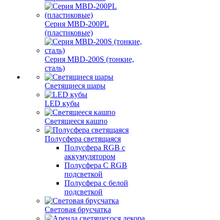
Серия MBD-200PL
(пластиковые)
Серия MBD-200S (тонкие,
сталь)
Светящиеся шары
LED кубы
Светящееся кашпо
Полусфера светящаяся
Полусфера RGB с
аккумулятором
Полусфера С RGB
подсветкой
Полусфера с белой
подсветкой
Световая брусчатка