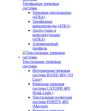
Трехфазные трековые
системы
Трековые светильники
(4TRA)
Трехфазные
шинопроводы (4TRA)
Аксессуары и
комплектующие
(4TRA)
Алюминиевый
профиль
Текстильные трековые
системы
Интерьерная трековая
система BAND 48V (ST
Luce)
Ременная трековая
система САТОРИ 48V
(Kink Light )
Текстильная подвесная
система PARITY 48V
(Maytoni)
Ременная трековая