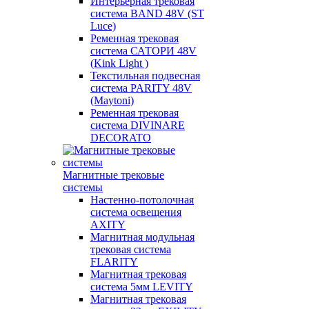
Интерьерная трековая
система BAND 48V (ST
Luce)
Ременная трековая
система САТОРИ 48V
(Kink Light )
Текстильная подвесная
система PARITY 48V
(Maytoni)
Ременная трековая
система DIVINARE
DECORATO
Магнитные трековые
системы
Настенно-потолочная
система освещения
AXITY
Магнитная модульная
трековая система
FLARITY
Магнитная трековая
система 5мм LEVITY
Магнитная трековая