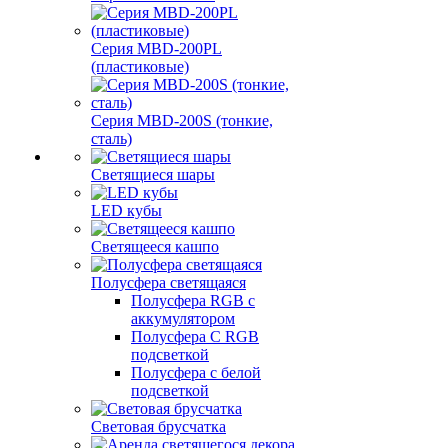
Серия MBD-200PL
(пластиковые)
Серия MBD-200S (тонкие,
сталь)
Светящиеся шары
LED кубы
Светящееся кашпо
Полусфера светящаяся
Полусфера RGB с
аккумулятором
Полусфера С RGB
подсветкой
Полусфера с белой
подсветкой
Световая брусчатка