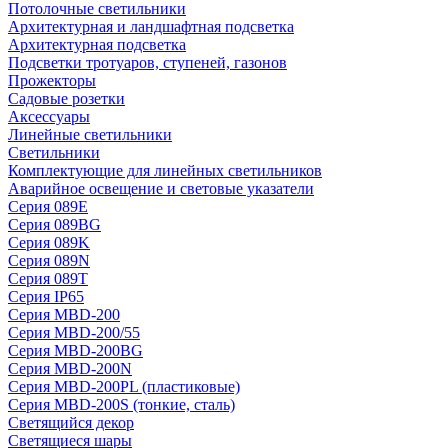
Потолочные светильники
Архитектурная и ландшафтная подсветка
Архитектурная подсветка
Подсветки тротуаров, ступеней, газонов
Прожекторы
Садовые розетки
Аксессуары
Линейные светильники
Светильники
Комплектующие для линейных светильников
Аварийное освещение и световые указатели
Серия 089E
Серия 089BG
Серия 089K
Серия 089N
Серия 089T
Серия IP65
Серия MBD-200
Серия MBD-200/55
Серия MBD-200BG
Серия MBD-200N
Серия MBD-200PL (пластиковые)
Серия MBD-200S (тонкие, сталь)
Светящийся декор
Светящиеся шары