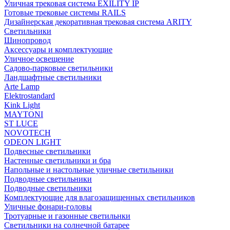
Уличная трековая система EXILITY IP
Готовые трековые системы RAILS
Дизайнерская декоративная трековая система ARITY
Светильники
Шинопровод
Аксессуары и комплектующие
Уличное освещение
Садово-парковые светильники
Ландшафтные светильники
Arte Lamp
Elektrostandard
Kink Light
MAYTONI
ST LUCE
NOVOTECH
ODEON LIGHT
Подвесные светильники
Настенные светильники и бра
Напольные и настольные уличные светильники
Подводные светильники
Подводные светильники
Комплектующие для влагозащищенных светильников
Уличные фонари-головы
Тротуарные и газонные светильнки
Светильники на солнечной батарее