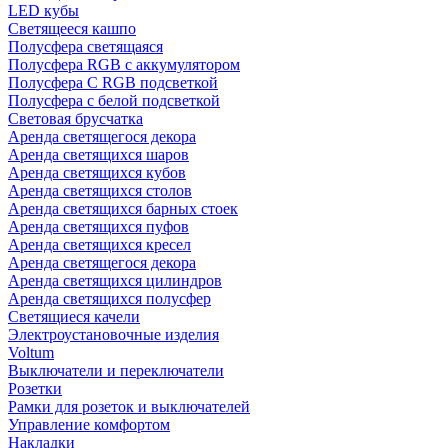
LED кубы
Светящееся кашпо
Полусфера светящаяся
Полусфера RGB с аккумулятором
Полусфера С RGB подсветкой
Полусфера с белой подсветкой
Световая брусчатка
Аренда светящегося декора
Аренда светящихся шаров
Аренда светящихся кубов
Аренда светящихся столов
Аренда светящихся барных стоек
Аренда светящихся пуфов
Аренда светящихся кресел
Аренда светящегося декора
Аренда светящихся цилиндров
Аренда светящихся полусфер
Светящиеся качели
Электроустановочные изделия
Voltum
Выключатели и переключатели
Розетки
Рамки для розеток и выключателей
Управление комфортом
Накладки