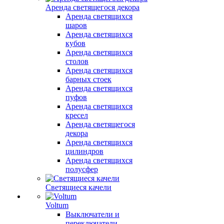
Аренда светящегося декора
Аренда светящихся
шаров
Аренда светящихся
кубов
Аренда светящихся
столов
Аренда светящихся
барных стоек
Аренда светящихся
пуфов
Аренда светящихся
кресел
Аренда светящегося
декора
Аренда светящихся
цилиндров
Аренда светящихся
полусфер
Светящиеся качели
Voltum
Выключатели и
переключатели