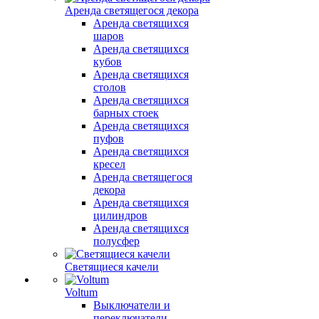
Аренда светящегося декора
Аренда светящихся
шаров
Аренда светящихся
кубов
Аренда светящихся
столов
Аренда светящихся
барных стоек
Аренда светящихся
пуфов
Аренда светящихся
кресел
Аренда светящегося
декора
Аренда светящихся
цилиндров
Аренда светящихся
полусфер
Светящиеся качели
Voltum
Выключатели и
переключатели