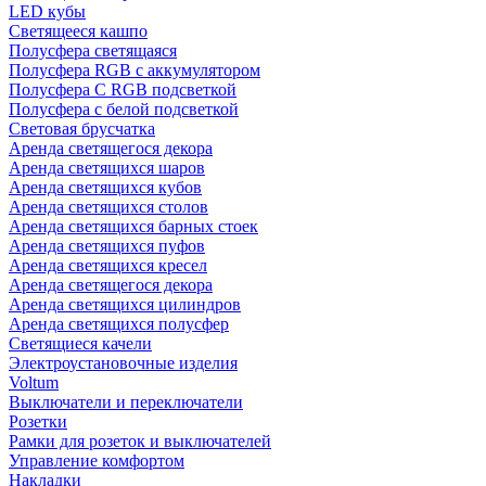
LED кубы
Светящееся кашпо
Полусфера светящаяся
Полусфера RGB с аккумулятором
Полусфера С RGB подсветкой
Полусфера с белой подсветкой
Световая брусчатка
Аренда светящегося декора
Аренда светящихся шаров
Аренда светящихся кубов
Аренда светящихся столов
Аренда светящихся барных стоек
Аренда светящихся пуфов
Аренда светящихся кресел
Аренда светящегося декора
Аренда светящихся цилиндров
Аренда светящихся полусфер
Светящиеся качели
Электроустановочные изделия
Voltum
Выключатели и переключатели
Розетки
Рамки для розеток и выключателей
Управление комфортом
Накладки