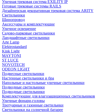
Уличная трековая система EXILITY IP
Готовые трековые системы RAILS
Дизайнерская декоративная трековая система ARITY
Светильники
Шинопровод
Аксессуары и комплектующие
Уличное освещение
Садово-парковые светильники
Ландшафтные светильники
Arte Lamp
Elektrostandard
Kink Light
MAYTONI
ST LUCE
NOVOTECH
ODEON LIGHT
Подвесные светильники
Настенные светильники и бра
Напольные и настольные уличные светильники
Подводные светильники
Подводные светильники
Комплектующие для влагозащищенных светильников
Уличные фонари-головы
Тротуарные и газонные светильнки
Светильники на солнечной батарее