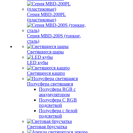
Серия MBD-200PL
(пластиковые)
Серия MBD-200S (тонкие,
сталь)
Светящиеся шары
LED кубы
Светящееся кашпо
Полусфера светящаяся
Полусфера RGB с
аккумулятором
Полусфера С RGB
подсветкой
Полусфера с белой
подсветкой
Световая брусчатка