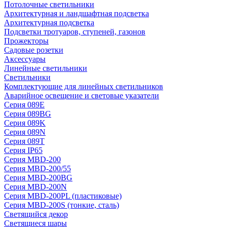
Потолочные светильники
Архитектурная и ландшафтная подсветка
Архитектурная подсветка
Подсветки тротуаров, ступеней, газонов
Прожекторы
Садовые розетки
Аксессуары
Линейные светильники
Светильники
Комплектующие для линейных светильников
Аварийное освещение и световые указатели
Серия 089E
Серия 089BG
Серия 089K
Серия 089N
Серия 089T
Серия IP65
Серия MBD-200
Серия MBD-200/55
Серия MBD-200BG
Серия MBD-200N
Серия MBD-200PL (пластиковые)
Серия MBD-200S (тонкие, сталь)
Светящийся декор
Светящиеся шары