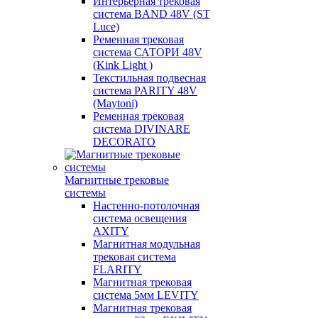
Интерьерная трековая
система BAND 48V (ST
Luce)
Ременная трековая
система САТОРИ 48V
(Kink Light )
Текстильная подвесная
система PARITY 48V
(Maytoni)
Ременная трековая
система DIVINARE
DECORATO
Магнитные трековые
системы
Настенно-потолочная
система освещения
AXITY
Магнитная модульная
трековая система
FLARITY
Магнитная трековая
система 5мм LEVITY
Магнитная трековая