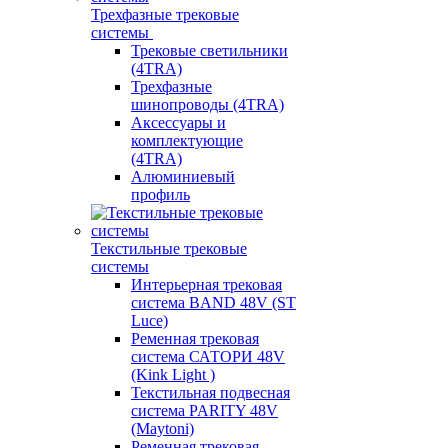
Трехфазные трековые
системы
Трековые светильники
(4TRA)
Трехфазные
шинопроводы (4TRA)
Аксессуары и
комплектующие
(4TRA)
Алюминиевый
профиль
Текстильные трековые
системы
Интерьерная трековая
система BAND 48V (ST
Luce)
Ременная трековая
система САТОРИ 48V
(Kink Light )
Текстильная подвесная
система PARITY 48V
(Maytoni)
Ременная трековая