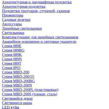
Архитектурная и ландшафтная подсветка
Архитектурная подсветка
Подсветки тротуаров, ступеней, газонов
Прожекторы
Садовые розетки
Аксессуары
Линейные светильники
Светильники
Комплектующие для линейных светильников
Аварийное освещение и световые указатели
Серия 089E
Серия 089BG
Серия 089K
Серия 089N
Серия 089T
Серия IP65
Серия MBD-200
Серия MBD-200/55
Серия MBD-200BG
Серия MBD-200N
Серия MBD-200PL (пластиковые)
Серия MBD-200S (тонкие, сталь)
Светящийся декор
Светящиеся шары
LED кубы