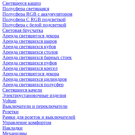
Светящееся кашпо
Полусфера светящаяся
Полусфера RGB с аккумулятором
Полусфера С RGB подсветкой
Полусфера с белой подсветкой
Световая брусчатка
Аренда светящегося декора
Аренда светящихся шаров
Аренда светящихся кубов
Аренда светящихся столов
Аренда светящихся барных стоек
Аренда светящихся пуфов
Аренда светящихся кресел
Аренда светящегося декора
Аренда светящихся цилиндров
Аренда светящихся полусфер
Светящиеся качели
Электроустановочные изделия
Voltum
Выключатели и переключатели
Розетки
Рамки для розеток и выключателей
Управление комфортом
Накладки
Механизмы