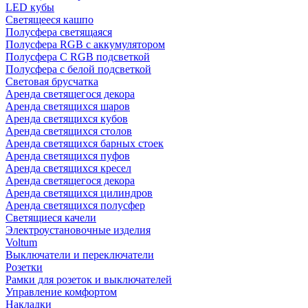
LED кубы
Светящееся кашпо
Полусфера светящаяся
Полусфера RGB с аккумулятором
Полусфера С RGB подсветкой
Полусфера с белой подсветкой
Световая брусчатка
Аренда светящегося декора
Аренда светящихся шаров
Аренда светящихся кубов
Аренда светящихся столов
Аренда светящихся барных стоек
Аренда светящихся пуфов
Аренда светящихся кресел
Аренда светящегося декора
Аренда светящихся цилиндров
Аренда светящихся полусфер
Светящиеся качели
Электроустановочные изделия
Voltum
Выключатели и переключатели
Розетки
Рамки для розеток и выключателей
Управление комфортом
Накладки