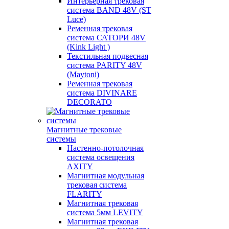
Интерьерная трековая
система BAND 48V (ST
Luce)
Ременная трековая
система САТОРИ 48V
(Kink Light )
Текстильная подвесная
система PARITY 48V
(Maytoni)
Ременная трековая
система DIVINARE
DECORATO
Магнитные трековые
системы
Настенно-потолочная
система освещения
AXITY
Магнитная модульная
трековая система
FLARITY
Магнитная трековая
система 5мм LEVITY
Магнитная трековая