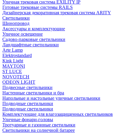
Уличная трековая система EXILITY IP
Готовые трековые системы RAILS
Дизайнерская декоративная трековая система ARITY
Светильники
Шинопровод
Аксессуары и комплектующие
Уличное освещение
Садово-парковые светильники
Ландшафтные светильники
Arte Lamp
Elektrostandard
Kink Light
MAYTONI
ST LUCE
NOVOTECH
ODEON LIGHT
Подвесные светильники
Настенные светильники и бра
Напольные и настольные уличные светильники
Подводные светильники
Подводные светильники
Комплектующие для влагозащищенных светильников
Уличные фонари-головы
Тротуарные и газонные светильнки
Светильники на солнечной батарее