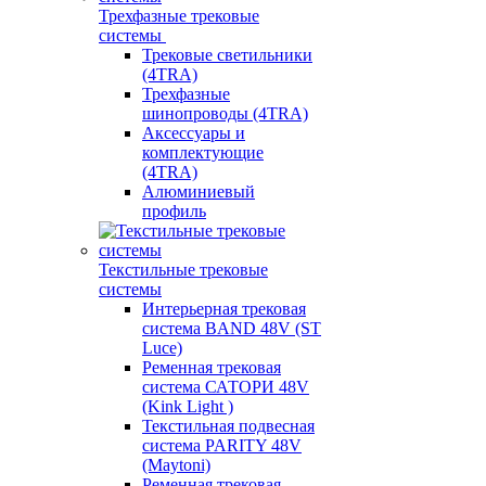
Трехфазные трековые
системы
Трековые светильники
(4TRA)
Трехфазные
шинопроводы (4TRA)
Аксессуары и
комплектующие
(4TRA)
Алюминиевый
профиль
Текстильные трековые
системы
Интерьерная трековая
система BAND 48V (ST
Luce)
Ременная трековая
система САТОРИ 48V
(Kink Light )
Текстильная подвесная
система PARITY 48V
(Maytoni)
Ременная трековая