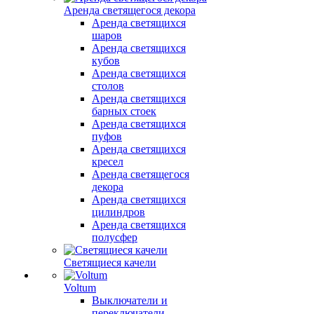
Аренда светящегося декора
Аренда светящихся
шаров
Аренда светящихся
кубов
Аренда светящихся
столов
Аренда светящихся
барных стоек
Аренда светящихся
пуфов
Аренда светящихся
кресел
Аренда светящегося
декора
Аренда светящихся
цилиндров
Аренда светящихся
полусфер
Светящиеся качели
Voltum
Выключатели и
переключатели