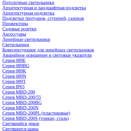
Потолочные светильники
Архитектурная и ландшафтная подсветка
Архитектурная подсветка
Подсветки тротуаров, ступеней, газонов
Прожекторы
Садовые розетки
Аксессуары
Линейные светильники
Светильники
Комплектующие для линейных светильников
Аварийное освещение и световые указатели
Серия 089E
Серия 089BG
Серия 089K
Серия 089N
Серия 089T
Серия IP65
Серия MBD-200
Серия MBD-200/55
Серия MBD-200BG
Серия MBD-200N
Серия MBD-200PL (пластиковые)
Серия MBD-200S (тонкие, сталь)
Светящийся декор
Светящиеся шары