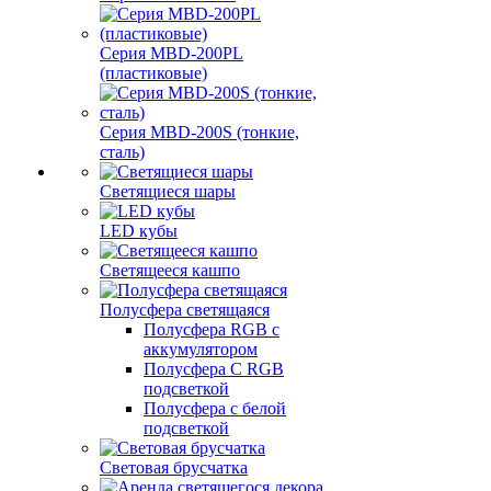
Серия MBD-200PL
(пластиковые)
Серия MBD-200S (тонкие,
сталь)
Светящиеся шары
LED кубы
Светящееся кашпо
Полусфера светящаяся
Полусфера RGB с
аккумулятором
Полусфера С RGB
подсветкой
Полусфера с белой
подсветкой
Световая брусчатка