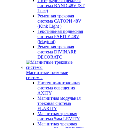
Интерьерная трековая
система BAND 48V (ST
Luce)
Ременная трековая
система САТОРИ 48V
(Kink Light )
Текстильная подвесная
система PARITY 48V
(Maytoni)
Ременная трековая
система DIVINARE
DECORATO
Магнитные трековые
системы
Настенно-потолочная
система освещения
AXITY
Магнитная модульная
трековая система
FLARITY
Магнитная трековая
система 5мм LEVITY
Магнитная трековая