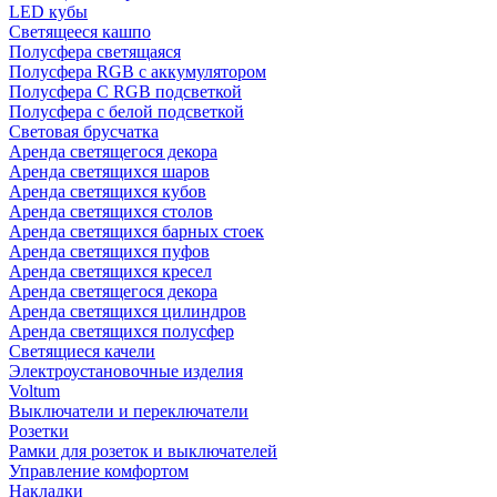
LED кубы
Светящееся кашпо
Полусфера светящаяся
Полусфера RGB с аккумулятором
Полусфера С RGB подсветкой
Полусфера с белой подсветкой
Световая брусчатка
Аренда светящегося декора
Аренда светящихся шаров
Аренда светящихся кубов
Аренда светящихся столов
Аренда светящихся барных стоек
Аренда светящихся пуфов
Аренда светящихся кресел
Аренда светящегося декора
Аренда светящихся цилиндров
Аренда светящихся полусфер
Светящиеся качели
Электроустановочные изделия
Voltum
Выключатели и переключатели
Розетки
Рамки для розеток и выключателей
Управление комфортом
Накладки