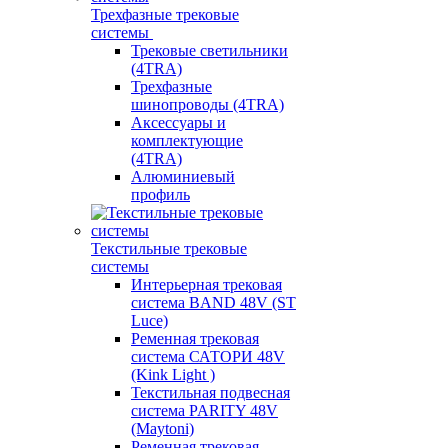
Трехфазные трековые
системы
Трековые светильники
(4TRA)
Трехфазные
шинопроводы (4TRA)
Аксессуары и
комплектующие
(4TRA)
Алюминиевый
профиль
Текстильные трековые
системы
Интерьерная трековая
система BAND 48V (ST
Luce)
Ременная трековая
система САТОРИ 48V
(Kink Light )
Текстильная подвесная
система PARITY 48V
(Maytoni)
Ременная трековая