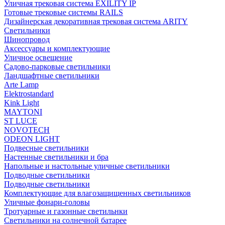
Уличная трековая система EXILITY IP
Готовые трековые системы RAILS
Дизайнерская декоративная трековая система ARITY
Светильники
Шинопровод
Аксессуары и комплектующие
Уличное освещение
Садово-парковые светильники
Ландшафтные светильники
Arte Lamp
Elektrostandard
Kink Light
MAYTONI
ST LUCE
NOVOTECH
ODEON LIGHT
Подвесные светильники
Настенные светильники и бра
Напольные и настольные уличные светильники
Подводные светильники
Подводные светильники
Комплектующие для влагозащищенных светильников
Уличные фонари-головы
Тротуарные и газонные светильнки
Светильники на солнечной батарее