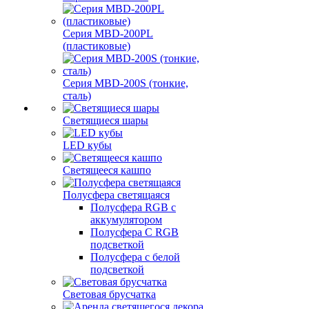
Серия MBD-200PL
(пластиковые)
Серия MBD-200S (тонкие,
сталь)
Светящиеся шары
LED кубы
Светящееся кашпо
Полусфера светящаяся
Полусфера RGB с
аккумулятором
Полусфера С RGB
подсветкой
Полусфера с белой
подсветкой
Световая брусчатка