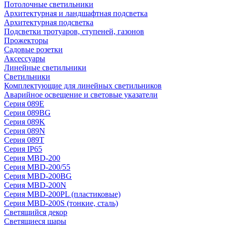
Потолочные светильники
Архитектурная и ландшафтная подсветка
Архитектурная подсветка
Подсветки тротуаров, ступеней, газонов
Прожекторы
Садовые розетки
Аксессуары
Линейные светильники
Светильники
Комплектующие для линейных светильников
Аварийное освещение и световые указатели
Серия 089E
Серия 089BG
Серия 089K
Серия 089N
Серия 089T
Серия IP65
Серия MBD-200
Серия MBD-200/55
Серия MBD-200BG
Серия MBD-200N
Серия MBD-200PL (пластиковые)
Серия MBD-200S (тонкие, сталь)
Светящийся декор
Светящиеся шары