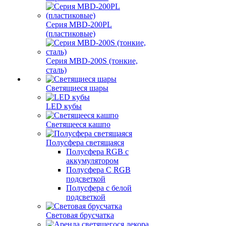
Серия MBD-200PL
(пластиковые)
Серия MBD-200S (тонкие,
сталь)
Светящиеся шары
LED кубы
Светящееся кашпо
Полусфера светящаяся
Полусфера RGB с
аккумулятором
Полусфера С RGB
подсветкой
Полусфера с белой
подсветкой
Световая брусчатка