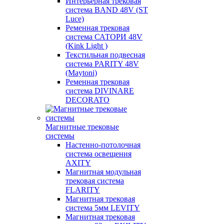
Интерьерная трековая
система BAND 48V (ST
Luce)
Ременная трековая
система САТОРИ 48V
(Kink Light )
Текстильная подвесная
система PARITY 48V
(Maytoni)
Ременная трековая
система DIVINARE
DECORATO
Магнитные трековые
системы
Настенно-потолочная
система освещения
AXITY
Магнитная модульная
трековая система
FLARITY
Магнитная трековая
система 5мм LEVITY
Магнитная трековая