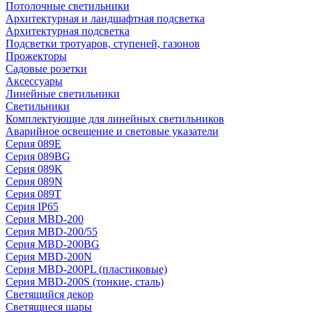
Потолочные светильники
Архитектурная и ландшафтная подсветка
Архитектурная подсветка
Подсветки тротуаров, ступеней, газонов
Прожекторы
Садовые розетки
Аксессуары
Линейные светильники
Светильники
Комплектующие для линейных светильников
Аварийное освещение и световые указатели
Серия 089E
Серия 089BG
Серия 089K
Серия 089N
Серия 089T
Серия IP65
Серия MBD-200
Серия MBD-200/55
Серия MBD-200BG
Серия MBD-200N
Серия MBD-200PL (пластиковые)
Серия MBD-200S (тонкие, сталь)
Светящийся декор
Светящиеся шары