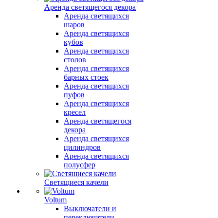
Аренда светящегося декора
Аренда светящихся
шаров
Аренда светящихся
кубов
Аренда светящихся
столов
Аренда светящихся
барных стоек
Аренда светящихся
пуфов
Аренда светящихся
кресел
Аренда светящегося
декора
Аренда светящихся
цилиндров
Аренда светящихся
полусфер
Светящиеся качели
Voltum
Выключатели и
переключатели