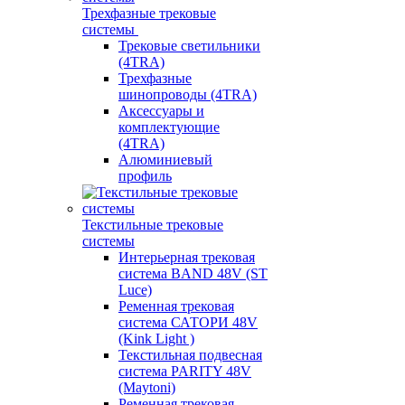
Трехфазные трековые
системы
Трековые светильники
(4TRA)
Трехфазные
шинопроводы (4TRA)
Аксессуары и
комплектующие
(4TRA)
Алюминиевый
профиль
Текстильные трековые
системы
Интерьерная трековая
система BAND 48V (ST
Luce)
Ременная трековая
система САТОРИ 48V
(Kink Light )
Текстильная подвесная
система PARITY 48V
(Maytoni)
Ременная трековая