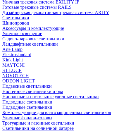
Уличная трековая система EXILITY IP
Готовые трековые системы RAILS
Дизайнерская декоративная трековая система ARITY
Светильники
Шинопровод
Аксессуары и комплектующие
Уличное освещение
Садово-парковые светильники
Ландшафтные светильники
Arte Lamp
Elektrostandard
Kink Light
MAYTONI
ST LUCE
NOVOTECH
ODEON LIGHT
Подвесные светильники
Настенные светильники и бра
Напольные и настольные уличные светильники
Подводные светильники
Подводные светильники
Комплектующие для влагозащищенных светильников
Уличные фонари-головы
Тротуарные и газонные светильнки
Светильники на солнечной батарее