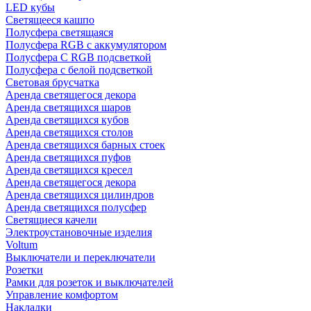
LED кубы
Светящееся кашпо
Полусфера светящаяся
Полусфера RGB с аккумулятором
Полусфера С RGB подсветкой
Полусфера с белой подсветкой
Световая брусчатка
Аренда светящегося декора
Аренда светящихся шаров
Аренда светящихся кубов
Аренда светящихся столов
Аренда светящихся барных стоек
Аренда светящихся пуфов
Аренда светящихся кресел
Аренда светящегося декора
Аренда светящихся цилиндров
Аренда светящихся полусфер
Светящиеся качели
Электроустановочные изделия
Voltum
Выключатели и переключатели
Розетки
Рамки для розеток и выключателей
Управление комфортом
Накладки