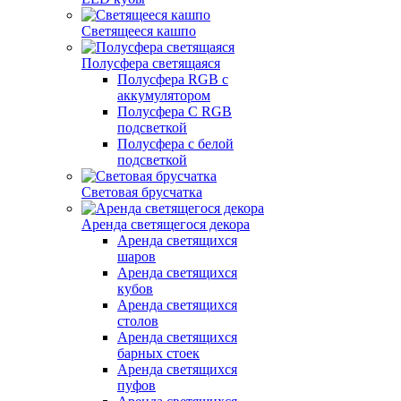
Светящееся кашпо
Полусфера светящаяся
Полусфера RGB с
аккумулятором
Полусфера С RGB
подсветкой
Полусфера с белой
подсветкой
Световая брусчатка
Аренда светящегося декора
Аренда светящихся
шаров
Аренда светящихся
кубов
Аренда светящихся
столов
Аренда светящихся
барных стоек
Аренда светящихся
пуфов