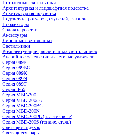
Потолочные светильники
Архитектурная и ландшафтная подсветка
Архитектурная подсветка
Подсветки тротуаров, ступеней, газонов
Прожекторы
Садовые розетки
Аксессуары
Линейные светильники
Светильники
Комплектующие для линейных светильников
Аварийное освещение и световые указатели
Серия 089E
Серия 089BG
Серия 089K
Серия 089N
Серия 089T
Серия IP65
Серия MBD-200
Серия MBD-200/55
Серия MBD-200BG
Серия MBD-200N
Серия MBD-200PL (пластиковые)
Серия MBD-200S (тонкие, сталь)
Светящийся декор
Светящиеся шары