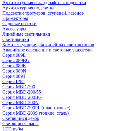
Архитектурная и ландшафтная подсветка
Архитектурная подсветка
Подсветки тротуаров, ступеней, газонов
Прожекторы
Садовые розетки
Аксессуары
Линейные светильники
Светильники
Комплектующие для линейных светильников
Аварийное освещение и световые указатели
Серия 089E
Серия 089BG
Серия 089K
Серия 089N
Серия 089T
Серия IP65
Серия MBD-200
Серия MBD-200/55
Серия MBD-200BG
Серия MBD-200N
Серия MBD-200PL (пластиковые)
Серия MBD-200S (тонкие, сталь)
Светящийся декор
Светящиеся шары
LED кубы