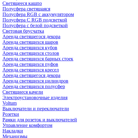
Светящееся кашпо
Полусфера светящаяся
Полусфера RGB с аккумулятором
Полусфера С RGB подсветкой
Полусфера с белой подсветкой
Световая брусчатка
Аренда светящегося декора
Аренда светящихся шаров
Аренда светящихся кубов
Аренда светящихся столов
Аренда светящихся барных стоек
Аренда светящихся пуфов
Аренда светящихся кресел
Аренда светящегося декора
Аренда светящихся цилиндров
Аренда светящихся полусфер
Светящиеся качели
Электроустановочные изделия
Voltum
Выключатели и переключатели
Розетки
Рамки для розеток и выключателей
Управление комфортом
Накладки
Механизмы