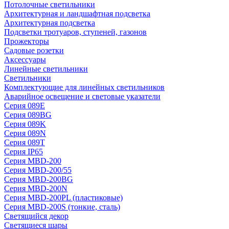
Потолочные светильники
Архитектурная и ландшафтная подсветка
Архитектурная подсветка
Подсветки тротуаров, ступеней, газонов
Прожекторы
Садовые розетки
Аксессуары
Линейные светильники
Светильники
Комплектующие для линейных светильников
Аварийное освещение и световые указатели
Серия 089E
Серия 089BG
Серия 089K
Серия 089N
Серия 089T
Серия IP65
Серия MBD-200
Серия MBD-200/55
Серия MBD-200BG
Серия MBD-200N
Серия MBD-200PL (пластиковые)
Серия MBD-200S (тонкие, сталь)
Светящийся декор
Светящиеся шары