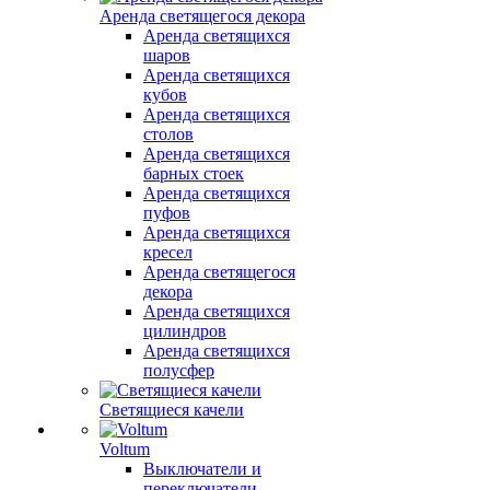
Аренда светящегося декора
Аренда светящихся
шаров
Аренда светящихся
кубов
Аренда светящихся
столов
Аренда светящихся
барных стоек
Аренда светящихся
пуфов
Аренда светящихся
кресел
Аренда светящегося
декора
Аренда светящихся
цилиндров
Аренда светящихся
полусфер
Светящиеся качели
Voltum
Выключатели и
переключатели