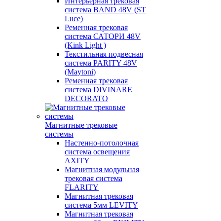
Интерьерная трековая
система BAND 48V (ST
Luce)
Ременная трековая
система САТОРИ 48V
(Kink Light )
Текстильная подвесная
система PARITY 48V
(Maytoni)
Ременная трековая
система DIVINARE
DECORATO
Магнитные трековые
системы
Настенно-потолочная
система освещения
AXITY
Магнитная модульная
трековая система
FLARITY
Магнитная трековая
система 5мм LEVITY
Магнитная трековая