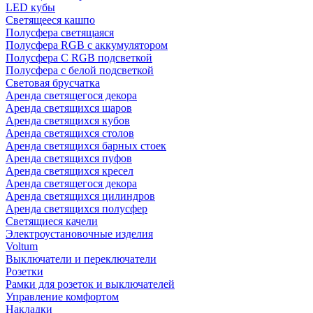
LED кубы
Светящееся кашпо
Полусфера светящаяся
Полусфера RGB с аккумулятором
Полусфера С RGB подсветкой
Полусфера с белой подсветкой
Световая брусчатка
Аренда светящегося декора
Аренда светящихся шаров
Аренда светящихся кубов
Аренда светящихся столов
Аренда светящихся барных стоек
Аренда светящихся пуфов
Аренда светящихся кресел
Аренда светящегося декора
Аренда светящихся цилиндров
Аренда светящихся полусфер
Светящиеся качели
Электроустановочные изделия
Voltum
Выключатели и переключатели
Розетки
Рамки для розеток и выключателей
Управление комфортом
Накладки