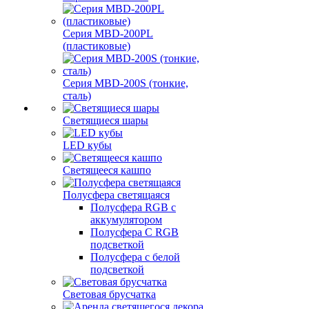
Серия MBD-200PL
(пластиковые)
Серия MBD-200S (тонкие,
сталь)
Светящиеся шары
LED кубы
Светящееся кашпо
Полусфера светящаяся
Полусфера RGB с
аккумулятором
Полусфера С RGB
подсветкой
Полусфера с белой
подсветкой
Световая брусчатка