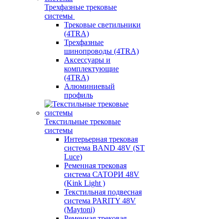
Трехфазные трековые
системы
Трековые светильники
(4TRA)
Трехфазные
шинопроводы (4TRA)
Аксессуары и
комплектующие
(4TRA)
Алюминиевый
профиль
Текстильные трековые
системы
Интерьерная трековая
система BAND 48V (ST
Luce)
Ременная трековая
система САТОРИ 48V
(Kink Light )
Текстильная подвесная
система PARITY 48V
(Maytoni)
Ременная трековая