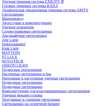
Уличная трековая система EXILITY IP
Готовые трековые системы RAILS
Дизайнерская декоративная трековая система ARITY
Светильники
Шинопровод
Аксессуары и комплектующие
Уличное освещение
Садово-парковые светильники
Ландшафтные светильники
Arte Lamp
Elektrostandard
Kink Light
MAYTONI
ST LUCE
NOVOTECH
ODEON LIGHT
Подвесные светильники
Настенные светильники и бра
Напольные и настольные уличные светильники
Подводные светильники
Подводные светильники
Комплектующие для влагозащищенных светильников
Уличные фонари-головы
Тротуарные и газонные светильнки
Светильники на солнечной батарее