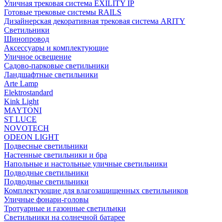
Уличная трековая система EXILITY IP
Готовые трековые системы RAILS
Дизайнерская декоративная трековая система ARITY
Светильники
Шинопровод
Аксессуары и комплектующие
Уличное освещение
Садово-парковые светильники
Ландшафтные светильники
Arte Lamp
Elektrostandard
Kink Light
MAYTONI
ST LUCE
NOVOTECH
ODEON LIGHT
Подвесные светильники
Настенные светильники и бра
Напольные и настольные уличные светильники
Подводные светильники
Подводные светильники
Комплектующие для влагозащищенных светильников
Уличные фонари-головы
Тротуарные и газонные светильнки
Светильники на солнечной батарее