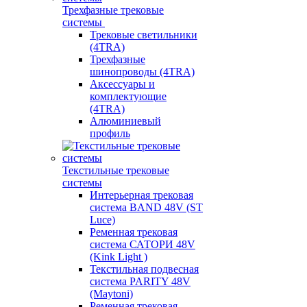
Трехфазные трековые
системы
Трековые светильники
(4TRA)
Трехфазные
шинопроводы (4TRA)
Аксессуары и
комплектующие
(4TRA)
Алюминиевый
профиль
Текстильные трековые
системы
Интерьерная трековая
система BAND 48V (ST
Luce)
Ременная трековая
система САТОРИ 48V
(Kink Light )
Текстильная подвесная
система PARITY 48V
(Maytoni)
Ременная трековая