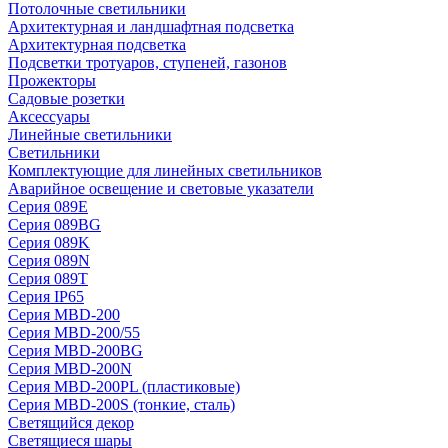
Потолочные светильники
Архитектурная и ландшафтная подсветка
Архитектурная подсветка
Подсветки тротуаров, ступеней, газонов
Прожекторы
Садовые розетки
Аксессуары
Линейные светильники
Светильники
Комплектующие для линейных светильников
Аварийное освещение и световые указатели
Серия 089E
Серия 089BG
Серия 089K
Серия 089N
Серия 089T
Серия IP65
Серия MBD-200
Серия MBD-200/55
Серия MBD-200BG
Серия MBD-200N
Серия MBD-200PL (пластиковые)
Серия MBD-200S (тонкие, сталь)
Светящийся декор
Светящиеся шары