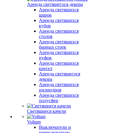
Аренда светящегося декора
Аренда светящихся
шаров
Аренда светящихся
кубов
Аренда светящихся
столов
Аренда светящихся
барных стоек
Аренда светящихся
пуфов
Аренда светящихся
кресел
Аренда светящегося
декора
Аренда светящихся
цилиндров
Аренда светящихся
полусфер
Светящиеся качели
Voltum
Выключатели и
переключатели