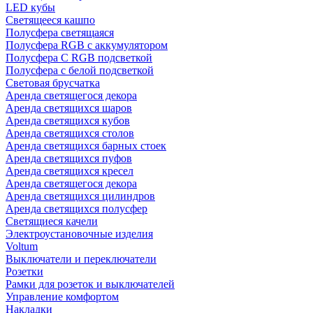
LED кубы
Светящееся кашпо
Полусфера светящаяся
Полусфера RGB с аккумулятором
Полусфера С RGB подсветкой
Полусфера с белой подсветкой
Световая брусчатка
Аренда светящегося декора
Аренда светящихся шаров
Аренда светящихся кубов
Аренда светящихся столов
Аренда светящихся барных стоек
Аренда светящихся пуфов
Аренда светящихся кресел
Аренда светящегося декора
Аренда светящихся цилиндров
Аренда светящихся полусфер
Светящиеся качели
Электроустановочные изделия
Voltum
Выключатели и переключатели
Розетки
Рамки для розеток и выключателей
Управление комфортом
Накладки