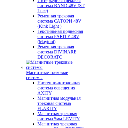
Интерьерная трековая
система BAND 48V (ST
Luce)
Ременная трековая
система САТОРИ 48V
(Kink Light )
Текстильная подвесная
система PARITY 48V
(Maytoni)
Ременная трековая
система DIVINARE
DECORATO
Магнитные трековые
системы
Настенно-потолочная
система освещения
AXITY
Магнитная модульная
трековая система
FLARITY
Магнитная трековая
система 5мм LEVITY
Магнитная трековая