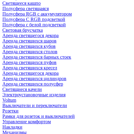
Светящееся кашпо
Полусфера светящаяся
Полусфера RGB с аккумулятором
Полусфера С RGB подсветкой
Полусфера с белой подсветкой
Световая брусчатка
Аренда светящегося декора
Аренда светящихся шаров
Аренда светящихся кубов
Аренда светящихся столов
Аренда светящихся барных стоек
Аренда светящихся пуфов
Аренда светящихся кресел
Аренда светящегося декора
Аренда светящихся цилиндров
Аренда светящихся полусфер
Светящиеся качели
Электроустановочные изделия
Voltum
Выключатели и переключатели
Розетки
Рамки для розеток и выключателей
Управление комфортом
Накладки
Механизмы