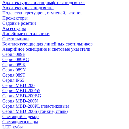
Архитектурная и ландшафтная подсветка
Архитектурная подсветка
Подсветки тротуаров, ступеней, газонов
Прожекторы
Садовые розетки
Аксессуары
Линейные светильники
Светильники
Комплектующие для линейных светильников
Аварийное освещение и световые указатели
Серия 089E
Серия 089BG
Серия 089K
Серия 089N
Серия 089T
Серия IP65
Серия MBD-200
Серия MBD-200/55
Серия MBD-200BG
Серия MBD-200N
Серия MBD-200PL (пластиковые)
Серия MBD-200S (тонкие, сталь)
Светящийся декор
Светящиеся шары
LED кубы