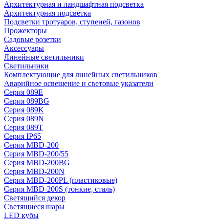
Архитектурная и ландшафтная подсветка
Архитектурная подсветка
Подсветки тротуаров, ступеней, газонов
Прожекторы
Садовые розетки
Аксессуары
Линейные светильники
Светильники
Комплектующие для линейных светильников
Аварийное освещение и световые указатели
Серия 089E
Серия 089BG
Серия 089K
Серия 089N
Серия 089T
Серия IP65
Серия MBD-200
Серия MBD-200/55
Серия MBD-200BG
Серия MBD-200N
Серия MBD-200PL (пластиковые)
Серия MBD-200S (тонкие, сталь)
Светящийся декор
Светящиеся шары
LED кубы