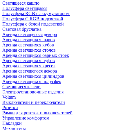
Светящееся кашпо
Полусфера светящаяся
Полусфера RGB с аккумулятором
Полусфера С RGB подсветкой
Полусфера с белой подсветкой
Световая брусчатка
Аренда светящегося декора
Аренда светящихся шаров
Аренда светящихся кубов
Аренда светящихся столов
Аренда светящихся барных стоек
Аренда светящихся пуфов
Аренда светящихся кресел
Аренда светящегося декора
Аренда светящихся цилиндров
Аренда светящихся полусфер
Светящиеся качели
Электроустановочные изделия
Voltum
Выключатели и переключатели
Розетки
Рамки для розеток и выключателей
Управление комфортом
Накладки
Механизмы