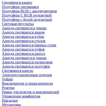
Светящееся кашпо
Полусфера светящаяся
Полусфера RGB с аккумулятором
Полусфера С RGB подсветкой
Полусфера с белой подсветкой
Световая брусчатка
Аренда светящегося декора
Аренда светящихся шаров
Аренда светящихся кубов
Аренда светящихся столов
Аренда светящихся барных стоек
Аренда светящихся пуфов
Аренда светящихся кресел
Аренда светящегося декора
Аренда светящихся цилиндров
Аренда светящихся полусфер
Светящиеся качели
Электроустановочные изделия
Voltum
Выключатели и переключатели
Розетки
Рамки для розеток и выключателей
Управление комфортом
Накладки
Механизмы