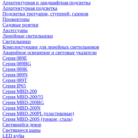
Архитектурная и ландшафтная подсветка
Архитектурная подсветка
Подсветки тротуаров, ступеней, газонов
Прожекторы
Садовые розетки
Аксессуары
Линейные светильники
Светильники
Комплектующие для линейных светильников
Аварийное освещение и световые указатели
Серия 089E
Серия 089BG
Серия 089K
Серия 089N
Серия 089T
Серия IP65
Серия MBD-200
Серия MBD-200/55
Серия MBD-200BG
Серия MBD-200N
Серия MBD-200PL (пластиковые)
Серия MBD-200S (тонкие, сталь)
Светящийся декор
Светящиеся шары
LED кубы