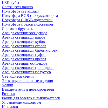
LED кубы
Светящееся кашпо
Полусфера светящаяся
Полусфера RGB с аккумулятором
Полусфера С RGB подсветкой
Полусфера с белой подсветкой
Световая брусчатка
Аренда светящегося декора
Аренда светящихся шаров
Аренда светящихся кубов
Аренда светящихся столов
Аренда светящихся барных стоек
Аренда светящихся пуфов
Аренда светящихся кресел
Аренда светящегося декора
Аренда светящихся цилиндров
Аренда светящихся полусфер
Светящиеся качели
Электроустановочные изделия
Voltum
Выключатели и переключатели
Розетки
Рамки для розеток и выключателей
Управление комфортом
Накладки