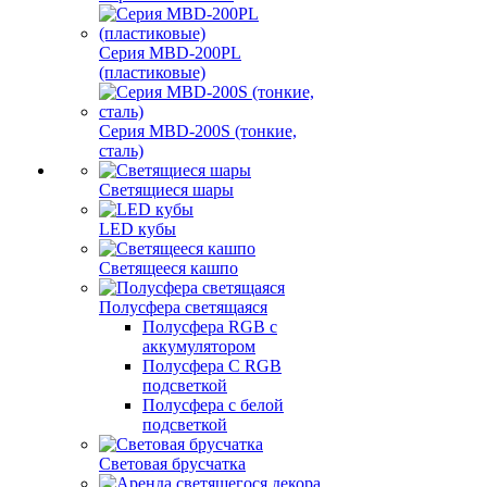
Серия MBD-200PL
(пластиковые)
Серия MBD-200S (тонкие,
сталь)
Светящиеся шары
LED кубы
Светящееся кашпо
Полусфера светящаяся
Полусфера RGB с
аккумулятором
Полусфера С RGB
подсветкой
Полусфера с белой
подсветкой
Световая брусчатка