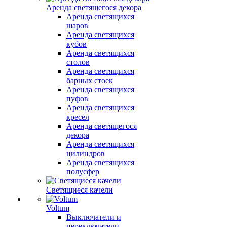
Аренда светящегося декора
Аренда светящихся
шаров
Аренда светящихся
кубов
Аренда светящихся
столов
Аренда светящихся
барных стоек
Аренда светящихся
пуфов
Аренда светящихся
кресел
Аренда светящегося
декора
Аренда светящихся
цилиндров
Аренда светящихся
полусфер
Светящиеся качели
Voltum
Выключатели и
переключатели