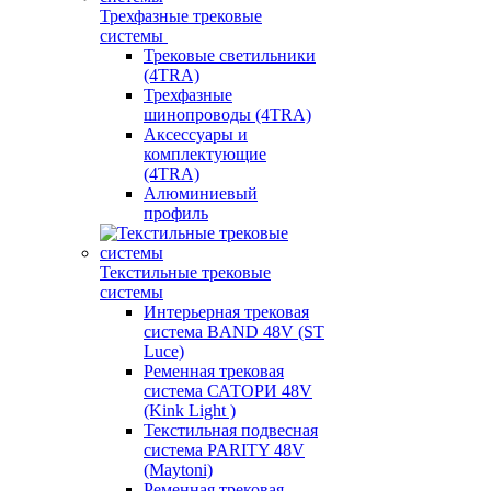
Трехфазные трековые
системы
Трековые светильники
(4TRA)
Трехфазные
шинопроводы (4TRA)
Аксессуары и
комплектующие
(4TRA)
Алюминиевый
профиль
Текстильные трековые
системы
Интерьерная трековая
система BAND 48V (ST
Luce)
Ременная трековая
система САТОРИ 48V
(Kink Light )
Текстильная подвесная
система PARITY 48V
(Maytoni)
Ременная трековая