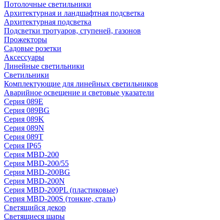
Потолочные светильники
Архитектурная и ландшафтная подсветка
Архитектурная подсветка
Подсветки тротуаров, ступеней, газонов
Прожекторы
Садовые розетки
Аксессуары
Линейные светильники
Светильники
Комплектующие для линейных светильников
Аварийное освещение и световые указатели
Серия 089E
Серия 089BG
Серия 089K
Серия 089N
Серия 089T
Серия IP65
Серия MBD-200
Серия MBD-200/55
Серия MBD-200BG
Серия MBD-200N
Серия MBD-200PL (пластиковые)
Серия MBD-200S (тонкие, сталь)
Светящийся декор
Светящиеся шары