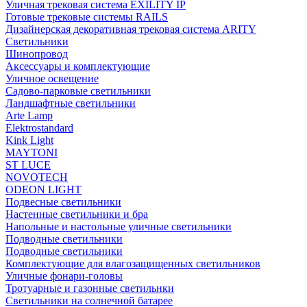
Уличная трековая система EXILITY IP
Готовые трековые системы RAILS
Дизайнерская декоративная трековая система ARITY
Светильники
Шинопровод
Аксессуары и комплектующие
Уличное освещение
Садово-парковые светильники
Ландшафтные светильники
Arte Lamp
Elektrostandard
Kink Light
MAYTONI
ST LUCE
NOVOTECH
ODEON LIGHT
Подвесные светильники
Настенные светильники и бра
Напольные и настольные уличные светильники
Подводные светильники
Подводные светильники
Комплектующие для влагозащищенных светильников
Уличные фонари-головы
Тротуарные и газонные светильнки
Светильники на солнечной батарее