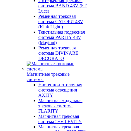
Интерьерная трековая
система BAND 48V (ST
Luce)
Ременная трековая
система САТОРИ 48V
(Kink Light )
Текстильная подвесная
система PARITY 48V
(Maytoni)
Ременная трековая
система DIVINARE
DECORATO
Магнитные трековые
системы
Настенно-потолочная
система освещения
AXITY
Магнитная модульная
трековая система
FLARITY
Магнитная трековая
система 5мм LEVITY
Магнитная трековая