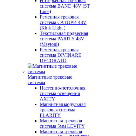
Интерьерная трековая
система BAND 48V (ST
Luce)
Ременная трековая
система САТОРИ 48V
(Kink Light )
Текстильная подвесная
система PARITY 48V
(Maytoni)
Ременная трековая
система DIVINARE
DECORATO
Магнитные трековые
системы
Настенно-потолочная
система освещения
AXITY
Магнитная модульная
трековая система
FLARITY
Магнитная трековая
система 5мм LEVITY
Магнитная трековая