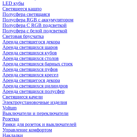
LED кубы
Светящееся кашпо
Полусфера светящаяся
Полусфера RGB с аккумулятором
Полусфера С RGB подсветкой
Полусфера с белой подсветкой
Световая брусчатка
Аренда светящегося декора
Аренда светящихся шаров
Аренда светящихся кубов
Аренда светящихся столов
Аренда светящихся барных стоек
Аренда светящихся пуфов
Аренда светящихся кресел
Аренда светящегося декора
Аренда светящихся цилиндров
Аренда светящихся полусфер
Светящиеся качели
Электроустановочные изделия
Voltum
Выключатели и переключатели
Розетки
Рамки для розеток и выключателей
Управление комфортом
Накладки