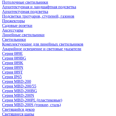
Потолочные светильники
Архитектурная и ландшафтная подсветка
Архитектурная подсветка
Подсветки тротуаров, ступеней, газонов
Прожекторы
Садовые розетки
Аксессуары
Линейные светильники
Светильники
Комплектующие для линейных светильников
Аварийное освещение и световые указатели
Серия 089E
Серия 089BG
Серия 089K
Серия 089N
Серия 089T
Серия IP65
Серия MBD-200
Серия MBD-200/55
Серия MBD-200BG
Серия MBD-200N
Серия MBD-200PL (пластиковые)
Серия MBD-200S (тонкие, сталь)
Светящийся декор
Светящиеся шары