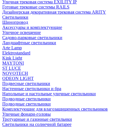
Уличная трековая система EXILITY IP
Готовые трековые системы RAILS
Дизайнерская декоративная трековая система ARITY
Светильники
Шинопровод
Аксессуары и комплектующие
Уличное освещение
Садово-парковые светильники
Ландшафтные светильники
Arte Lamp
Elektrostandard
Kink Light
MAYTONI
ST LUCE
NOVOTECH
ODEON LIGHT
Подвесные светильники
Настенные светильники и бра
Напольные и настольные уличные светильники
Подводные светильники
Подводные светильники
Комплектующие для влагозащищенных светильников
Уличные фонари-головы
Тротуарные и газонные светильнки
Светильники на солнечной батарее