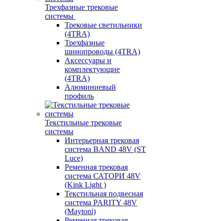
Трехфазные трековые
системы
Трековые светильники
(4TRA)
Трехфазные
шинопроводы (4TRA)
Аксессуары и
комплектующие
(4TRA)
Алюминиевый
профиль
Текстильные трековые
системы
Интерьерная трековая
система BAND 48V (ST
Luce)
Ременная трековая
система САТОРИ 48V
(Kink Light )
Текстильная подвесная
система PARITY 48V
(Maytoni)
Ременная трековая