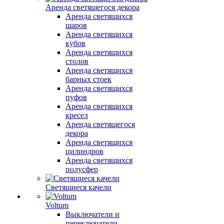
Аренда светящегося декора
Аренда светящихся
шаров
Аренда светящихся
кубов
Аренда светящихся
столов
Аренда светящихся
барных стоек
Аренда светящихся
пуфов
Аренда светящихся
кресел
Аренда светящегося
декора
Аренда светящихся
цилиндров
Аренда светящихся
полусфер
Светящиеся качели
Voltum
Выключатели и
переключатели