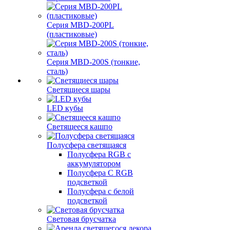
Серия MBD-200PL
(пластиковые)
Серия MBD-200S (тонкие,
сталь)
Светящиеся шары
LED кубы
Светящееся кашпо
Полусфера светящаяся
Полусфера RGB с
аккумулятором
Полусфера С RGB
подсветкой
Полусфера с белой
подсветкой
Световая брусчатка