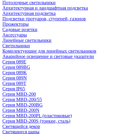
Потолочные светильники
Архитектурная и ландшафтная подсветка
Архитектурная подсветка
Подсветки тротуаров, ступеней, газонов
Прожекторы
Садовые розетки
Аксессуары
Линейные светильники
Светильники
Комплектующие для линейных светильников
Аварийное освещение и световые указатели
Серия 089E
Серия 089BG
Серия 089K
Серия 089N
Серия 089T
Серия IP65
Серия MBD-200
Серия MBD-200/55
Серия MBD-200BG
Серия MBD-200N
Серия MBD-200PL (пластиковые)
Серия MBD-200S (тонкие, сталь)
Светящийся декор
Светящиеся шары