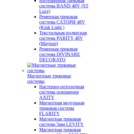
Интерьерная трековая
система BAND 48V (ST
Luce)
Ременная трековая
система САТОРИ 48V
(Kink Light )
Текстильная подвесная
система PARITY 48V
(Maytoni)
Ременная трековая
система DIVINARE
DECORATO
Магнитные трековые
системы
Настенно-потолочная
система освещения
AXITY
Магнитная модульная
трековая система
FLARITY
Магнитная трековая
система 5мм LEVITY
Магнитная трековая