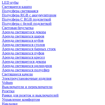
LED кубы
Светящееся кашпо
Полусфера светящаяся
Полусфера RGB с аккумулятором
Полусфера С RGB подсветкой
Полусфера с белой подсветкой
Световая брусчатка
Аренда светящегося декора
Аренда светящихся шаров
Аренда светящихся кубов
Аренда светящихся столов
Аренда светящихся барных стоек
Аренда светящихся пуфов
Аренда светящихся кресел
Аренда светящегося декора
Аренда светящихся цилиндров
Аренда светящихся полусфер
Светящиеся качели
Электроустановочные изделия
Voltum
Выключатели и переключатели
Розетки
Рамки для розеток и выключателей
Управление комфортом
Накладки