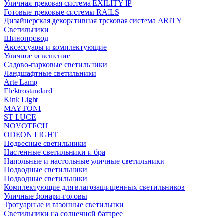
Уличная трековая система EXILITY IP
Готовые трековые системы RAILS
Дизайнерская декоративная трековая система ARITY
Светильники
Шинопровод
Аксессуары и комплектующие
Уличное освещение
Садово-парковые светильники
Ландшафтные светильники
Arte Lamp
Elektrostandard
Kink Light
MAYTONI
ST LUCE
NOVOTECH
ODEON LIGHT
Подвесные светильники
Настенные светильники и бра
Напольные и настольные уличные светильники
Подводные светильники
Подводные светильники
Комплектующие для влагозащищенных светильников
Уличные фонари-головы
Тротуарные и газонные светильнки
Светильники на солнечной батарее