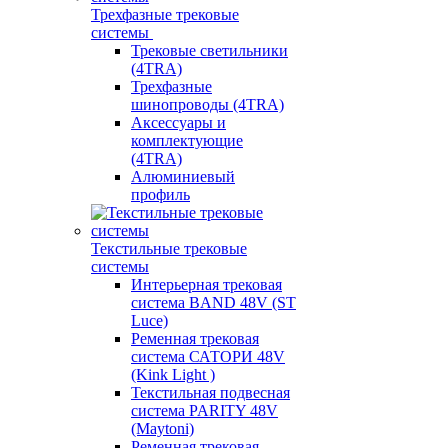
Трехфазные трековые
системы
Трековые светильники
(4TRA)
Трехфазные
шинопроводы (4TRA)
Аксессуары и
комплектующие
(4TRA)
Алюминиевый
профиль
Текстильные трековые
системы
Интерьерная трековая
система BAND 48V (ST
Luce)
Ременная трековая
система САТОРИ 48V
(Kink Light )
Текстильная подвесная
система PARITY 48V
(Maytoni)
Ременная трековая