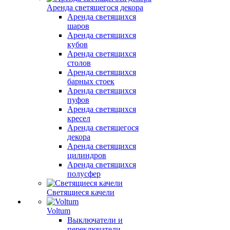
Аренда светящегося декора
Аренда светящихся
шаров
Аренда светящихся
кубов
Аренда светящихся
столов
Аренда светящихся
барных стоек
Аренда светящихся
пуфов
Аренда светящихся
кресел
Аренда светящегося
декора
Аренда светящихся
цилиндров
Аренда светящихся
полусфер
Светящиеся качели
Voltum
Выключатели и
переключатели