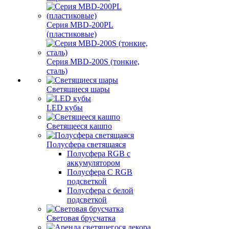
Серия MBD-200PL
(пластиковые)
Серия MBD-200S (тонкие,
сталь)
Светящиеся шары
LED кубы
Светящееся кашпо
Полусфера светящаяся
Полусфера RGB с
аккумулятором
Полусфера С RGB
подсветкой
Полусфера с белой
подсветкой
Световая брусчатка