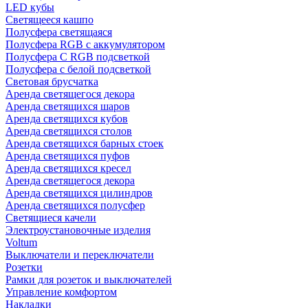
LED кубы
Светящееся кашпо
Полусфера светящаяся
Полусфера RGB с аккумулятором
Полусфера С RGB подсветкой
Полусфера с белой подсветкой
Световая брусчатка
Аренда светящегося декора
Аренда светящихся шаров
Аренда светящихся кубов
Аренда светящихся столов
Аренда светящихся барных стоек
Аренда светящихся пуфов
Аренда светящихся кресел
Аренда светящегося декора
Аренда светящихся цилиндров
Аренда светящихся полусфер
Светящиеся качели
Электроустановочные изделия
Voltum
Выключатели и переключатели
Розетки
Рамки для розеток и выключателей
Управление комфортом
Накладки