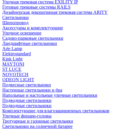
Уличная трековая система EXILITY IP
Готовые трековые системы RAILS
Дизайнерская декоративная трековая система ARITY
Светильники
Шинопровод
Аксессуары и комплектующие
Уличное освещение
Садово-парковые светильники
Ландшафтные светильники
Arte Lamp
Elektrostandard
Kink Light
MAYTONI
ST LUCE
NOVOTECH
ODEON LIGHT
Подвесные светильники
Настенные светильники и бра
Напольные и настольные уличные светильники
Подводные светильники
Подводные светильники
Комплектующие для влагозащищенных светильников
Уличные фонари-головы
Тротуарные и газонные светильнки
Светильники на солнечной батарее