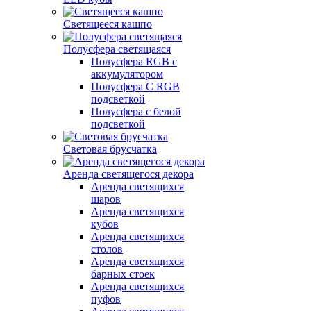
Светящееся кашпо
Полусфера светящаяся
Полусфера RGB с
аккумулятором
Полусфера С RGB
подсветкой
Полусфера с белой
подсветкой
Световая брусчатка
Аренда светящегося декора
Аренда светящихся
шаров
Аренда светящихся
кубов
Аренда светящихся
столов
Аренда светящихся
барных стоек
Аренда светящихся
пуфов