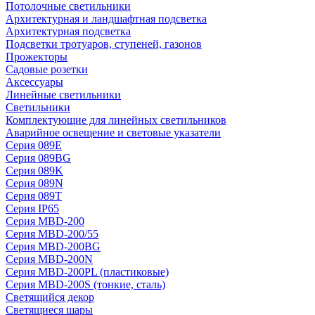
Потолочные светильники
Архитектурная и ландшафтная подсветка
Архитектурная подсветка
Подсветки тротуаров, ступеней, газонов
Прожекторы
Садовые розетки
Аксессуары
Линейные светильники
Светильники
Комплектующие для линейных светильников
Аварийное освещение и световые указатели
Серия 089E
Серия 089BG
Серия 089K
Серия 089N
Серия 089T
Серия IP65
Серия MBD-200
Серия MBD-200/55
Серия MBD-200BG
Серия MBD-200N
Серия MBD-200PL (пластиковые)
Серия MBD-200S (тонкие, сталь)
Светящийся декор
Светящиеся шары