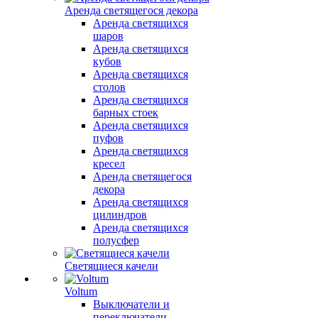
Аренда светящегося декора
Аренда светящихся
шаров
Аренда светящихся
кубов
Аренда светящихся
столов
Аренда светящихся
барных стоек
Аренда светящихся
пуфов
Аренда светящихся
кресел
Аренда светящегося
декора
Аренда светящихся
цилиндров
Аренда светящихся
полусфер
Светящиеся качели
Voltum
Выключатели и
переключатели