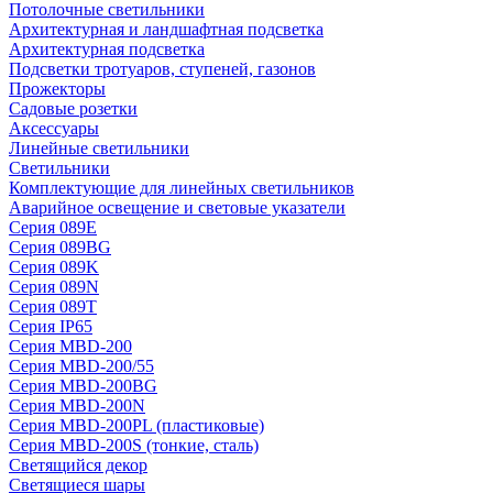
Потолочные светильники
Архитектурная и ландшафтная подсветка
Архитектурная подсветка
Подсветки тротуаров, ступеней, газонов
Прожекторы
Садовые розетки
Аксессуары
Линейные светильники
Светильники
Комплектующие для линейных светильников
Аварийное освещение и световые указатели
Серия 089E
Серия 089BG
Серия 089K
Серия 089N
Серия 089T
Серия IP65
Серия MBD-200
Серия MBD-200/55
Серия MBD-200BG
Серия MBD-200N
Серия MBD-200PL (пластиковые)
Серия MBD-200S (тонкие, сталь)
Светящийся декор
Светящиеся шары