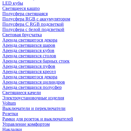
LED кубы
Светящееся кашпо
Полусфера светящаяся
Полусфера RGB с аккумулятором
Полусфера С RGB подсветкой
Полусфера с белой подсветкой
Световая брусчатка
Аренда светящегося декора
Аренда светящихся шаров
Аренда светящихся кубов
Аренда светящихся столов
Аренда светящихся барных стоек
Аренда светящихся пуфов
Аренда светящихся кресел
Аренда светящегося декора
Аренда светящихся цилиндров
Аренда светящихся полусфер
Светящиеся качели
Электроустановочные изделия
Voltum
Выключатели и переключатели
Розетки
Рамки для розеток и выключателей
Управление комфортом
Накладки