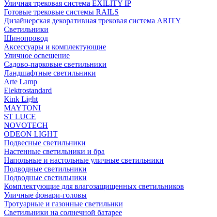
Уличная трековая система EXILITY IP
Готовые трековые системы RAILS
Дизайнерская декоративная трековая система ARITY
Светильники
Шинопровод
Аксессуары и комплектующие
Уличное освещение
Садово-парковые светильники
Ландшафтные светильники
Arte Lamp
Elektrostandard
Kink Light
MAYTONI
ST LUCE
NOVOTECH
ODEON LIGHT
Подвесные светильники
Настенные светильники и бра
Напольные и настольные уличные светильники
Подводные светильники
Подводные светильники
Комплектующие для влагозащищенных светильников
Уличные фонари-головы
Тротуарные и газонные светильнки
Светильники на солнечной батарее