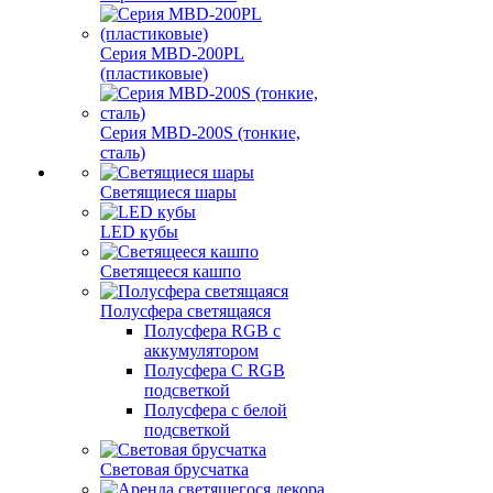
Серия MBD-200PL
(пластиковые)
Серия MBD-200S (тонкие,
сталь)
Светящиеся шары
LED кубы
Светящееся кашпо
Полусфера светящаяся
Полусфера RGB с
аккумулятором
Полусфера С RGB
подсветкой
Полусфера с белой
подсветкой
Световая брусчатка