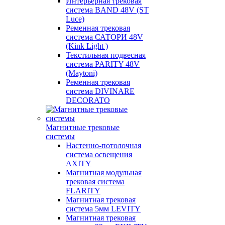
Интерьерная трековая
система BAND 48V (ST
Luce)
Ременная трековая
система САТОРИ 48V
(Kink Light )
Текстильная подвесная
система PARITY 48V
(Maytoni)
Ременная трековая
система DIVINARE
DECORATO
Магнитные трековые
системы
Настенно-потолочная
система освещения
AXITY
Магнитная модульная
трековая система
FLARITY
Магнитная трековая
система 5мм LEVITY
Магнитная трековая