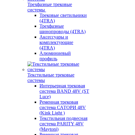
Трехфазные трековые
системы
Трековые светильники
(4TRA)
Трехфазные
шинопроводы (4TRA)
Аксессуары и
комплектующие
(4TRA)
Алюминиевый
профиль
Текстильные трековые
системы
Интерьерная трековая
система BAND 48V (ST
Luce)
Ременная трековая
система САТОРИ 48V
(Kink Light )
Текстильная подвесная
система PARITY 48V
(Maytoni)
Ременная трековая